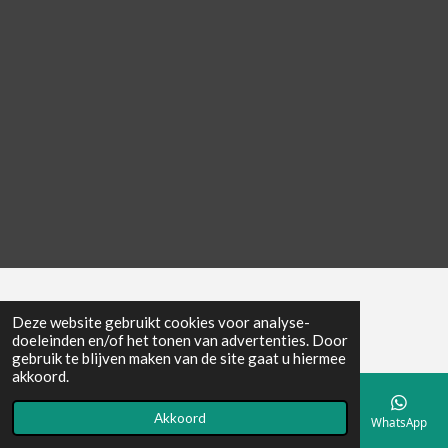
© 2022 - 2026 Bed and Breakfast Rozenstein
Deze website gebruikt cookies voor analyse-
doeleinden en/of het tonen van advertenties. Door
gebruik te blijven maken van de site gaat u hiermee
akkoord.
Akkoord
E-mailadres
Telefoonnummer
Kaart
Facebook
WhatsApp