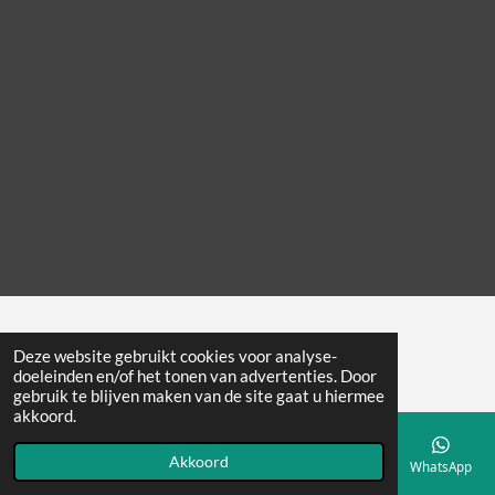
© 2022 - 2026 Bed and Breakfast Rozenstein
Deze website gebruikt cookies voor analyse-
doeleinden en/of het tonen van advertenties. Door
gebruik te blijven maken van de site gaat u hiermee
akkoord.
Akkoord
E-mailadres
Telefoonnummer
Kaart
Facebook
WhatsApp